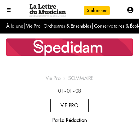
S'abonner
À la une
Vie Pro
Orchestres & Ensembles
Conservatoires & Écol
L'info du jour
Le numéro du mois
International
Vie Pro
SOMMAIRE
01
01
08
•
•
VIE PRO
Par
La Rédaction