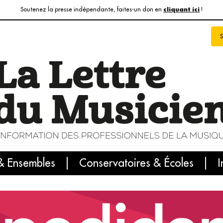
Soutenez la presse indépendante, faites-un don en
!
cliquant ici
& Ensembles
info du jour
Le numéro du mois
Conservatoires & Écoles
Internatio
I