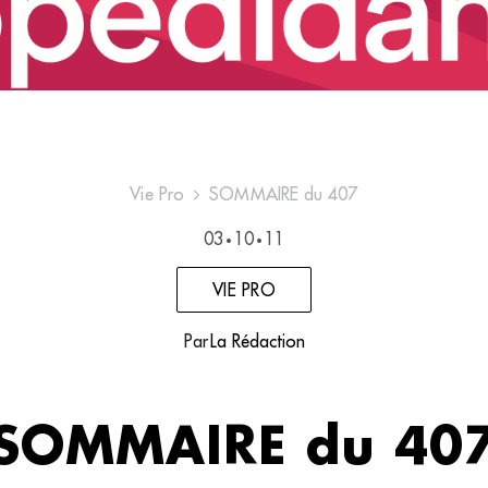
Vie Pro
SOMMAIRE du 407
03
10
11
•
•
VIE PRO
Par
La Rédaction
SOMMAIRE du 40