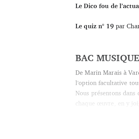
Le Dico fou de l’actua
Le quiz n° 19
par Chan
BAC MUSIQUE
De Marin Marais à Varè
l’option facultative to
Nous présentons dans ce
chaque œuvre, en y joi