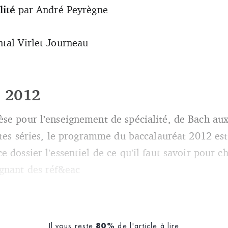
lité
par André Peyrègne
tal Virlet-Journeau
 2012
se pour l’enseignement de spécialité, de Bach au
utes séries, le programme du baccalauréat 2012 est 
 dossier l’essentiel de ce qu’il faut savoir pour 
gnant des réf&eac
Il vous reste
de l'article à lire
80%