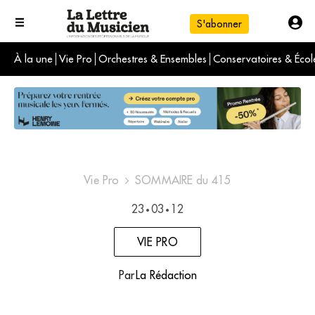
S'abonner
À la une
Vie Pro
Orchestres & Ensembles
Conservatoires & Écol
L'info du jour
Le numéro du mois
International
Vie Pro
SOMMAIRE du 415
23
03
12
•
•
VIE PRO
Par
La Rédaction