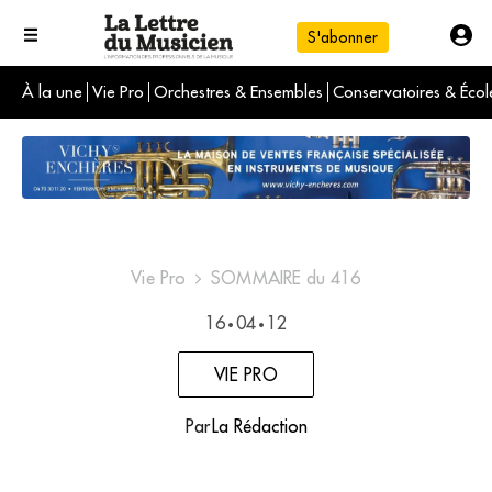
S'abonner
À la une
Vie Pro
Orchestres & Ensembles
Conservatoires & Écol
L'info du jour
Le numéro du mois
International
Vie Pro
SOMMAIRE du 416
16
04
12
•
•
VIE PRO
Par
La Rédaction