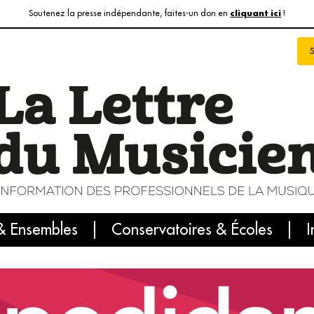
Soutenez la presse indépendante, faites-un don en
!
cliquant ici
& Ensembles
info du jour
Le numéro du mois
Conservatoires & Écoles
Internatio
I