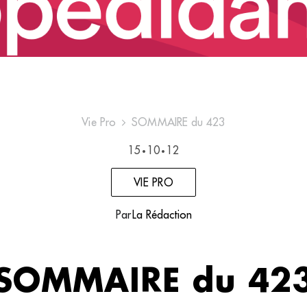
Vie Pro
SOMMAIRE du 423
15
10
12
•
•
VIE PRO
Par
La Rédaction
SOMMAIRE du 42