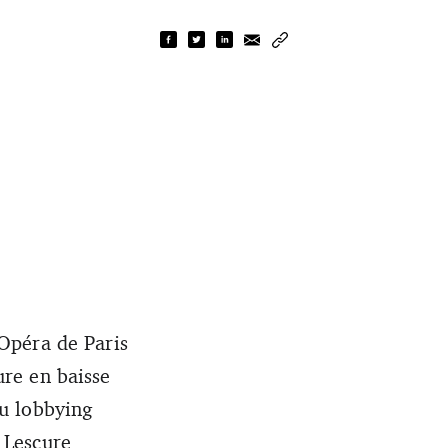
’Opéra de Paris
ure en baisse
du lobbying
 Lescure