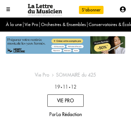
S'abonner
À la une
Vie Pro
Orchestres & Ensembles
Conservatoires & Écol
L'info du jour
Le numéro du mois
International
Vie Pro
SOMMAIRE du 425
19
11
12
•
•
VIE PRO
Par
La Rédaction