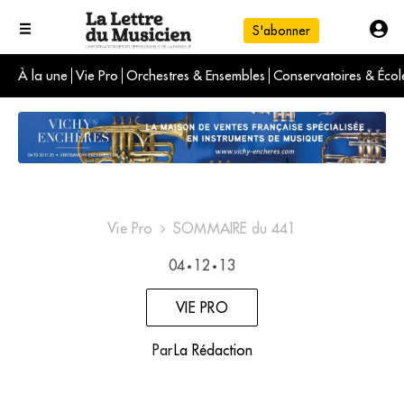
S'abonner
À la une
Vie Pro
Orchestres & Ensembles
Conservatoires & Écol
L'info du jour
Le numéro du mois
International
Vie Pro
SOMMAIRE du 441
04
12
13
•
•
VIE PRO
Par
La Rédaction