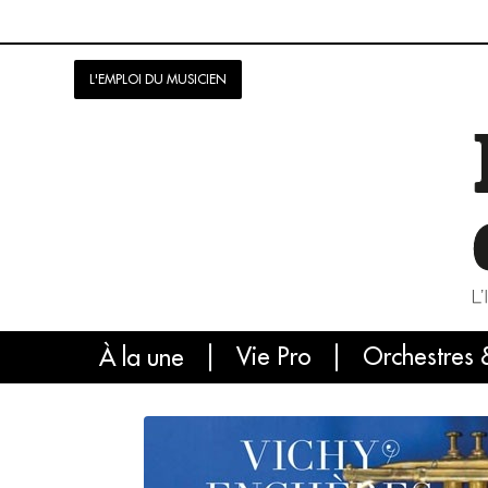
L'EMPLOI DU MUSICIEN
Vie Pro
Orchestres 
L'
À la une