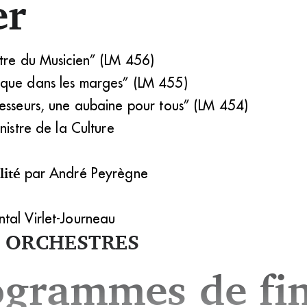
er
ttre du Musicien” (LM 456)
ique dans les marges” (LM 455)
fesseurs, une aubaine pour tous” (LM 454)
nistre de la Culture
lité
par André Peyrègne
tal Virlet-Journeau
 ORCHESTRES
ogrammes de fi