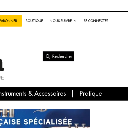
BOUTIQUE
NOUS SUIVRE
SE CONNECTER
S'ABONNER
Rechercher
nal
nstruments & Accessoires
Pratique