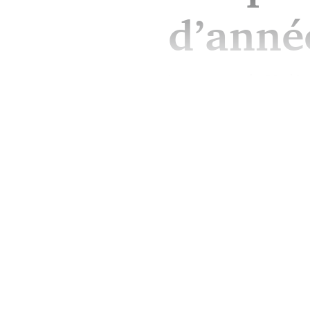
d’anné
Les concerts du 31 d&