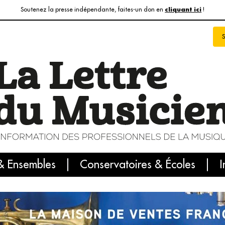
Soutenez la presse indépendante, faites-un don en
!
cliquant ici
& Ensembles
info du jour
Le numéro du mois
Conservatoires & Écoles
Internatio
I