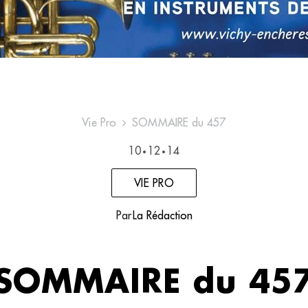
Vie Pro
SOMMAIRE du 457
10
12
14
•
•
VIE PRO
Par
La Rédaction
SOMMAIRE du 45