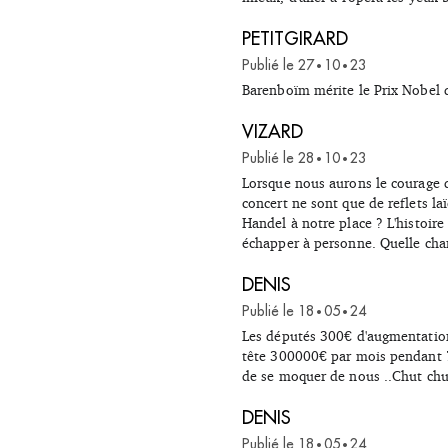
PETITGIRARD
Publié le
27
10
23
•
•
Barenboïm mérite le Prix Nobel d
VIZARD
Publié le
28
10
23
•
•
Lorsque nous aurons le courage d
concert ne sont que de reflets la
Handel à notre place ? L'histoire
échapper à personne. Quelle chan
DENIS
Publié le
18
05
24
•
•
Les députés 300€ d'augmentation
tête 300000€ par mois pendant 7 
de se moquer de nous ..Chut chut 
DENIS
Publié le
18
05
24
•
•