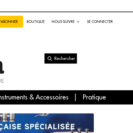
BOUTIQUE
NOUS SUIVRE
SE CONNECTER
S'ABONNER
Rechercher
nal
nstruments & Accessoires
Pratique