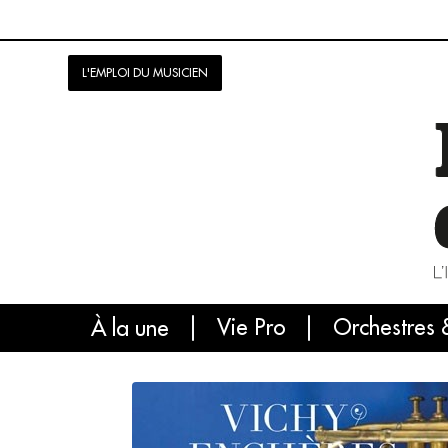
L'EMPLOI DU MUSICIEN
Vie Pro
Orchestres 
L'
À la une