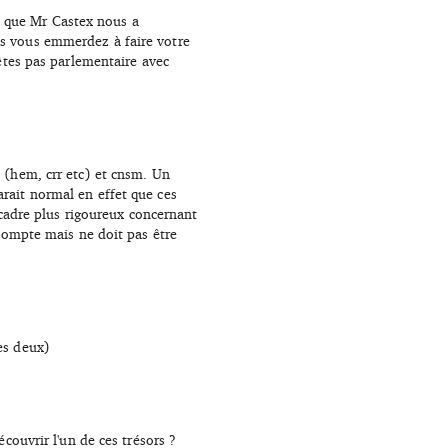
 que Mr Castex nous a
us vous emmerdez à faire votre
'êtes pas parlementaire avec
 (hem, crr etc) et cnsm. Un
rait normal en effet que ces
 cadre plus rigoureux concernant
 compte mais ne doit pas être
es deux)
couvrir l'un de ces trésors ?