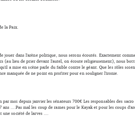
e la Paix.
e jouer dans l'arène politique, nous serons écoutés. Exactement comme l
ïcs (au lieu de prier devant l'autel, on écoute religieusement), nous bot
 qu'il a mise en scène parle du faible contre le géant. Que les rôles soie
ce manquée de ne point en profiter pour en souligner l'ironie.
 par moi depuis janvier les sénateurs 700€ Les responsables des sacro
ans ....Pas mal les coup de rames pour le Kayak et pour les coups d'arch
une société de larves ....