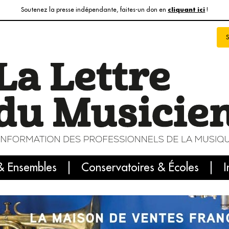
Soutenez la presse indépendante, faites-un don en
!
cliquant ici
& Ensembles
info du jour
Le numéro du mois
Conservatoires & Écoles
Internatio
I