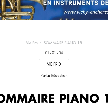
Vie Pro
SOMMAIRE PIANO 18
01
01
04
•
•
VIE PRO
Par
La Rédaction
OMMAIRE PIANO 