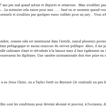
 ans pas mal quand même et députés et sénateurs . Mais n'oubliez pas
....La mémoire cela existe pour moi ...... Sauf en ce moment quand vo
sentiels et n'oubliez pas quelques euros oubliés pour un jury....Vous n
nombre, comme cela est mentionné dans l’article, cumul plusieurs postes
ôme pédagogique et aucun concours du service publique. Alors, il me pa
ille indiciaire claire et réévaluée à la hausse mais il faut également un
recrutement les diplômes. Une carrière internationale doit être prise en
 a eu Jésus Christ, on a Taylor Swift ou Beyoncé (Je confonds un peu l
lles sont les conditions pour devenir abonné et pouvoir, à l'occasion, dé