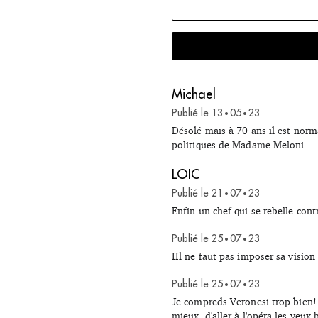
Michael
Publié le
13
05
23
•
•
Désolé mais à 70 ans il est norma
politiques de Madame Meloni.
LOIC
Publié le
21
07
23
•
•
Enfin un chef qui se rebelle cont
Publié le
25
07
23
•
•
IIl ne faut pas imposer sa vision 
Publié le
25
07
23
•
•
Je compreds Veronesi trop bien! Un
mieux, d'aller à l'opéra les yeux