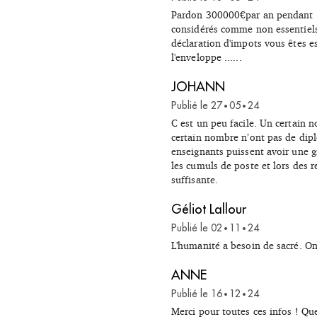
Pardon 300000€par an pendant 7
considérés comme non essentiels
déclaration d'impots vous êtes es
l'enveloppe ......
JOHANN
Publié le
27
05
24
•
•
C est un peu facile. Un certain 
certain nombre n’ont pas de dipl
enseignants puissent avoir une gr
les cumuls de poste et lors des 
suffisante.
Géliot Lallour
Publié le
02
11
24
•
•
L'humanité a besoin de sacré. On
ANNE
Publié le
16
12
24
•
•
Merci pour toutes ces infos ! Que