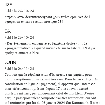
LISE
Publié le
24
10
24
•
•
https://www.devenirenseignant.gouv.fr/les-epreuves-de-l-
agregation-externe-section-musique-934
Eric
Publié le
26
10
24
•
•
« Des événements en liens avec l’extrême droite » …. La
« programmatrice » a quand même été sur la liste du FN il y a
quelques années à Nice….
JOHN
Publié le
04
11
24
•
•
L'on voit que la régularisation d'étrangers sans papiers pour
motif exceptionnel musical est très rare. Dans le cas cité (après
consultation en ligne du jugement), il apparaît que l'intéressé
était effectivement présent depuis 17 ans et avait exercé
plusieurs métiers, pas uniquement celui de musicien. D'autre
part, le passeport talent comporte d'autres restrictions qui ont
été renforcées par loi du 26 janvier 2024 (loi Darmanin). Il n'est