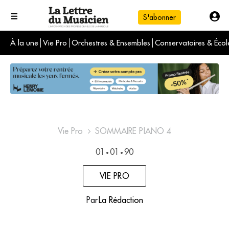
S'abonner
À la une
Vie Pro
Orchestres & Ensembles
Conservatoires & Écol
L'info du jour
Le numéro du mois
International
Vie Pro
SOMMAIRE PIANO 4
01
01
90
•
•
VIE PRO
Par
La Rédaction