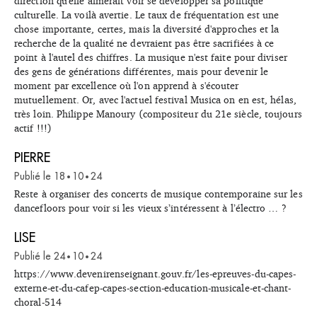
direction qu'elle aimerait voir se développer sa politique
culturelle. La voilà avertie. Le taux de fréquentation est une
chose importante, certes, mais la diversité d'approches et la
recherche de la qualité ne devraient pas être sacrifiées à ce
point à l'autel des chiffres. La musique n'est faite pour diviser
des gens de générations différentes, mais pour devenir le
moment par excellence où l'on apprend à s'écouter
mutuellement. Or, avec l'actuel festival Musica on en est, hélas,
très loin. Philippe Manoury (compositeur du 21e siècle, toujours
actif !!!)
PIERRE
Publié le
18
10
24
•
•
Reste à organiser des concerts de musique contemporaine sur les
dancefloors pour voir si les vieux s’intéressent à l’électro … ?
LISE
Publié le
24
10
24
•
•
https://www.devenirenseignant.gouv.fr/les-epreuves-du-capes-
externe-et-du-cafep-capes-section-education-musicale-et-chant-
choral-514