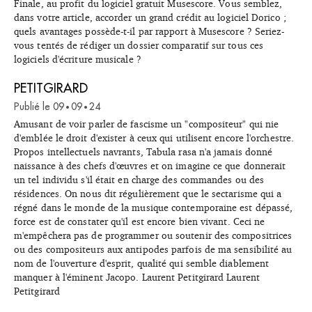
Finale, au profit du logiciel gratuit Musescore. Vous semblez,
dans votre article, accorder un grand crédit au logiciel Dorico ;
quels avantages possède-t-il par rapport à Musescore ? Seriez-
vous tentés de rédiger un dossier comparatif sur tous ces
logiciels d'écriture musicale ?
PETITGIRARD
Publié le
09
09
24
•
•
Amusant de voir parler de fascisme un "compositeur" qui nie
d'emblée le droit d'exister à ceux qui utilisent encore l'orchestre.
Propos intellectuels navrants, Tabula rasa n'a jamais donné
naissance à des chefs d'œuvres et on imagine ce que donnerait
un tel individu s'il était en charge des commandes ou des
résidences. On nous dit régulièrement que le sectarisme qui a
régné dans le monde de la musique contemporaine est dépassé,
force est de constater qu'il est encore bien vivant. Ceci ne
m'empêchera pas de programmer ou soutenir des compositrices
ou des compositeurs aux antipodes parfois de ma sensibilité au
nom de l'ouverture d'esprit, qualité qui semble diablement
manquer à l'éminent Jacopo. Laurent Petitgirard Laurent
Petitgirard