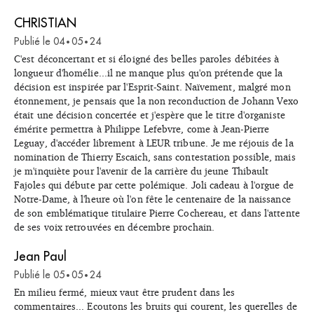
CHRISTIAN
Publié le
04
05
24
•
•
C'est déconcertant et si éloigné des belles paroles débitées à
longueur d'homélie...il ne manque plus qu'on prétende que la
décision est inspirée par l'Esprit-Saint. Naïvement, malgré mon
étonnement, je pensais que la non reconduction de Johann Vexo
était une décision concertée et j'espère que le titre d'organiste
émérite permettra à Philippe Lefebvre, come à Jean-Pierre
Leguay, d'accéder librement à LEUR tribune. Je me réjouis de la
nomination de Thierry Escaich, sans contestation possible, mais
je m'inquiète pour l'avenir de la carrière du jeune Thibault
Fajoles qui débute par cette polémique. Joli cadeau à l'orgue de
Notre-Dame, à l'heure où l'on fête le centenaire de la naissance
de son emblématique titulaire Pierre Cochereau, et dans l'attente
de ses voix retrouvées en décembre prochain.
Jean Paul
Publié le
05
05
24
•
•
En milieu fermé, mieux vaut être prudent dans les
commentaires... Ecoutons les bruits qui courent, les querelles de