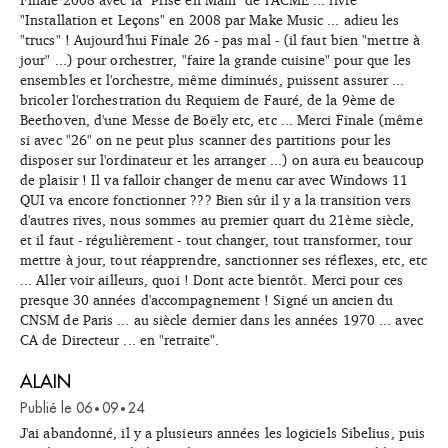
"Installation et Leçons" en 2008 par Make Music ... adieu les
"trucs" ! Aujourd'hui Finale 26 - pas mal - (il faut bien "mettre à
jour" ...) pour orchestrer, "faire la grande cuisine" pour que les
ensembles et l'orchestre, même diminués, puissent assurer ...
bricoler l'orchestration du Requiem de Fauré, de la 9ème de
Beethoven, d'une Messe de Boëly etc, etc ... Merci Finale (même
si avec "26" on ne peut plus scanner des partitions pour les
disposer sur l'ordinateur et les arranger ...) on aura eu beaucoup
de plaisir ! Il va falloir changer de menu car avec Windows 11
QUI va encore fonctionner ??? Bien sûr il y a la transition vers
d'autres rives, nous sommes au premier quart du 21ème siècle,
et il faut - régulièrement - tout changer, tout transformer, tour
mettre à jour, tout réapprendre, sanctionner ses réflexes, etc, etc
... Aller voir ailleurs, quoi ! Dont acte bientôt. Merci pour ces
presque 30 années d'accompagnement ! Signé un ancien du
CNSM de Paris ... au siècle dernier dans les années 1970 ... avec
CA de Directeur ... en "retraite".
ALAIN
Publié le
06
09
24
•
•
J'ai abandonné, il y a plusieurs années les logiciels Sibelius, puis