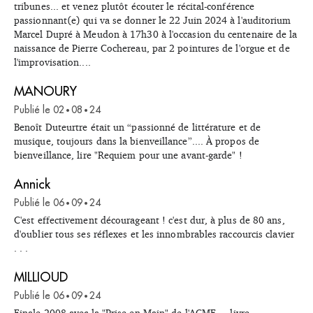
tribunes... et venez plutôt écouter le récital-conférence
passionnant(e) qui va se donner le 22 Juin 2024 à l'auditorium
Marcel Dupré à Meudon à 17h30 à l'occasion du centenaire de la
naissance de Pierre Cochereau, par 2 pointures de l'orgue et de
l'improvisation....
MANOURY
Publié le
02
08
24
•
•
Benoît Duteurtre était un “passionné de littérature et de
musique, toujours dans la bienveillance”.... À propos de
bienveillance, lire "Requiem pour une avant-garde" !
Annick
Publié le
06
09
24
•
•
C'est effectivement décourageant ! c'est dur, à plus de 80 ans,
d'oublier tous ses réflexes et les innombrables raccourcis clavier
. . .
MILLIOUD
Publié le
06
09
24
•
•
Finale 2008 avec la "Prise en Main" de l'ACME ... livre