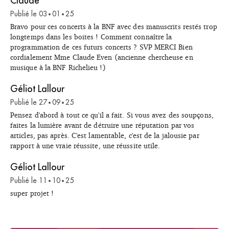
Claude
Publié le
03
01
25
•
•
Bravo pour ces concerts à la BNF avec des manuscrits restés trop
longtemps dans les boites ! Comment connaître la
programmation de ces futurs concerts ? SVP MERCI Bien
cordialement Mme Claude Even (ancienne chercheuse en
musique à la BNF Richelieu !)
Géliot Lallour
Publié le
27
09
25
•
•
Pensez d'abord à tout ce qu'il a fait. Si vous avez des soupçons,
faites la lumière avant de détruire une réputation par vos
articles, pas après. C'est lamentable, c'est de la jalousie par
rapport à une vraie réussite, une réussite utile.
Géliot Lallour
Publié le
11
10
25
•
•
super projet !