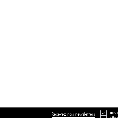
actua
Recevez nos newsletters
offre