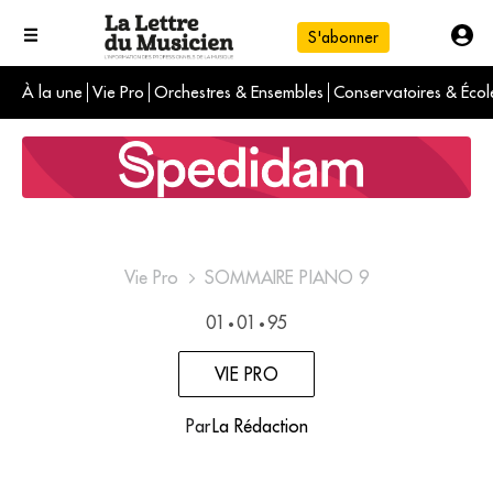
S'abonner
À la une
Vie Pro
Orchestres & Ensembles
Conservatoires & Écol
L'info du jour
Le numéro du mois
International
Vie Pro
SOMMAIRE PIANO 9
01
01
95
•
•
VIE PRO
Par
La Rédaction