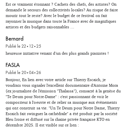
Est ce vraiment étonnant ? Cachets des chefs, des artistes? On
demande le secours des collectivités locales? Au risque de faire
mourir tout le reste? Avec le budget de ce festival on fait
rayonner la musique dans toute la France avec de magnifiques
artistes et des budgets raisonnables …
Bernard
Publié le
22
12
25
•
•
heureuse initiative venant d'un des plus grands pianistes !
FASLA
Publié le
20
04
26
•
•
Bonjour, En lien avec votre article sur Thierry Escaich, je
voudrais vous signaler l'excellent documentaire d'Antoine Mora
(ex journaliste de l'émission "Thalassa"), consacré à la genèse du
"Te Deum pour Notre-Dame" : c'est passionnant de voir le
compositeur à l'oeuvre et de relier sa musique aux évènements
qui ont construit sa vie. "Un Te Deum pour Notre Dame, Thierry
Escaich fait swinguer la cathédrale" a été produit par la société
Bleu Iroise et diffusé sur la chaine privée française KTO en
décembre 2025. Il est visible sur ce lien :