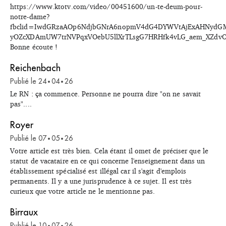
https://www.ktotv.com/video/00451600/un-te-deum-pour-
notre-dame?
fbclid=IwdGRzaAOp6NdjbGNrA6nopmV4dG4DYWVtAjExAHNyd
yOZcXDAmUW7trNVPqxVOebU5llXrTLsgG7HRHfk4vLG_aem_XZdvO
Bonne écoute !
Reichenbach
Publié le
24
04
26
•
•
Le RN : ça commence. Personne ne pourra dire "on ne savait
pas"....
Royer
Publié le
07
05
26
•
•
Votre article est très bien. Cela étant il omet de préciser que le
statut de vacataire en ce qui concerne l'enseignement dans un
établissement spécialisé est illégal car il s'agit d'emplois
permanents. Il y a une jurisprudence à ce sujet. Il est très
curieux que votre article ne le mentionne pas.
Birraux
Publié le
10
07
26