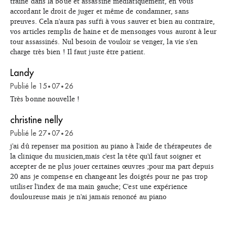
traîné dans la boue et assassiné médiatiquement, en vous
accordant le droit de juger et même de condamner, sans
preuves. Cela n'aura pas suffi à vous sauver et bien au contraire,
vos articles remplis de haine et de mensonges vous auront à leur
tour assassinés. Nul besoin de vouloir se venger, la vie s'en
charge très bien ! Il faut juste être patient.
Landy
Publié le
15
07
26
•
•
Très bonne nouvelle !
christine nelly
Publié le
27
07
26
•
•
j'ai dû repenser ma position au piano à l'aide de thérapeutes de
la clinique du musicien,mais c'est la tête qu'il faut soigner et
accepter de ne plus jouer certaines œuvres ;pour ma part depuis
20 ans je compense en changeant les doigtés pour ne pas trop
utiliser l'index de ma main gauche; C'est une expérience
douloureuse mais je n'ai jamais renoncé au piano