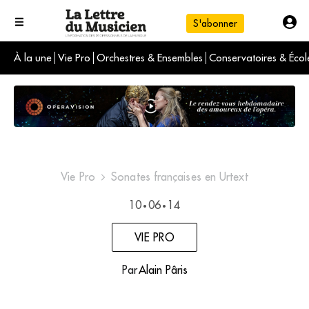
S'abonner
À la une
Vie Pro
Orchestres & Ensembles
Conservatoires & Écol
L'info du jour
Le numéro du mois
International
Vie Pro
Sonates françaises en Urtext
10
06
14
•
•
VIE PRO
Par
Alain Pâris