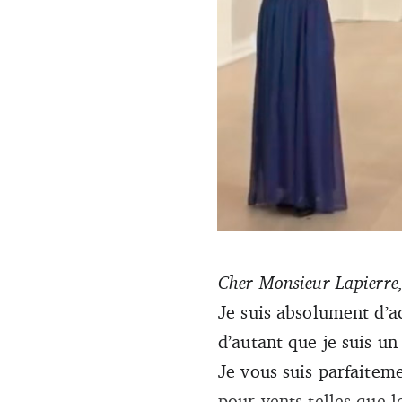
Cher Monsieur Lapierre
Lorsque l’on écoute attentive
Je suis absolument d’ac
d’autant que je suis un
Je vous suis parfaiteme
pour vents telles que l