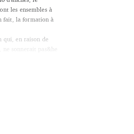
’ont les ensembles à
 fait, la formation à
n qui, en raison de
s, ne sonnerait pas&he