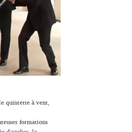
le quintette à vent,
eureuses formations
io d’anches, le