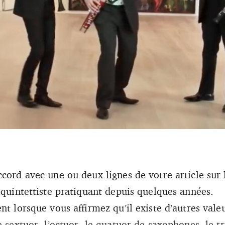
,
ment les Dix Pièces de Ligeti, le quintette sonne comme un chœur inouï.
cord avec une ou deux lignes de votre article sur 
 quintettiste pratiquant depuis quelques années.
nt lorsque vous affirmez qu’il existe d’autres val
e sextuor, l’octuor, le quatuor de saxophones, le tr