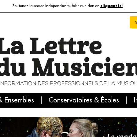
Soutenez la presse indépendante, faites-un don en
!
cliquant ici
& Ensembles
info du jour
Le numéro du mois
Conservatoires & Écoles
Internatio
I