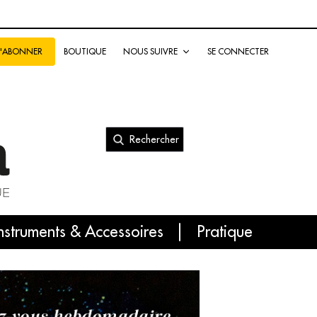
BOUTIQUE
NOUS SUIVRE
SE CONNECTER
S'ABONNER
Rechercher
nal
nstruments & Accessoires
Pratique