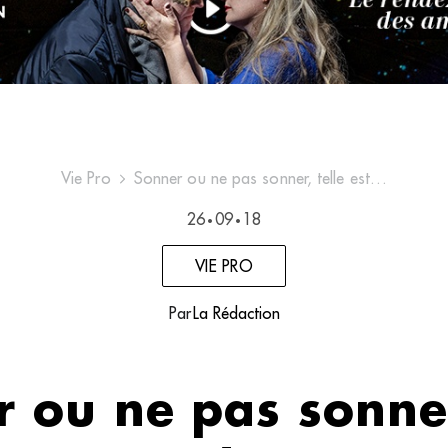
Vie Pro
Sonner ou ne pas sonner, telle est…
26
09
18
•
•
VIE PRO
Par
La Rédaction
 ou ne pas sonner