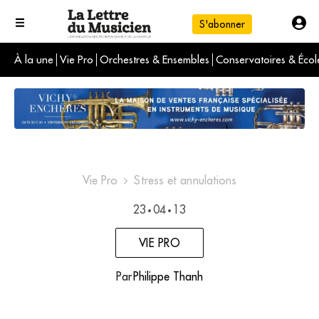
S'abonner
À la une
Vie Pro
Orchestres & Ensembles
Conservatoires & Écol
L'info du jour
Le numéro du mois
International
Vie Pro
Stress et annulations
23
04
13
•
•
VIE PRO
Par
Philippe Thanh