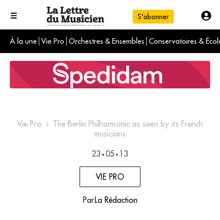
S'abonner
À la une
Vie Pro
Orchestres & Ensembles
Conservatoires & Écol
L'info du jour
Le numéro du mois
International
Vie Pro
The Berlin Philharmonic as seen by its French
musicians
23
05
13
•
•
VIE PRO
Par
La Rédaction