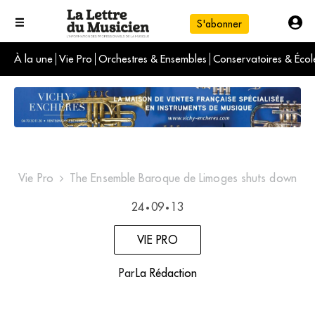
S'abonner
À la une
Vie Pro
Orchestres & Ensembles
Conservatoires & Écol
L'info du jour
Le numéro du mois
International
Vie Pro
The Ensemble Baroque de Limoges shuts down
24
09
13
•
•
VIE PRO
Par
La Rédaction