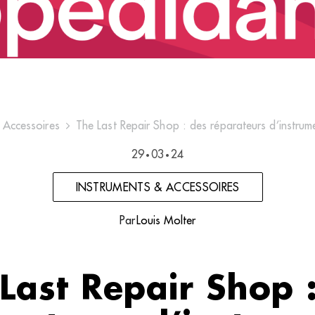
 Accessoires
The Last Repair Shop : des réparateurs d’instrum
29
03
24
•
•
INSTRUMENTS & ACCESSOIRES
Par
Louis Molter
Last Repair Shop 