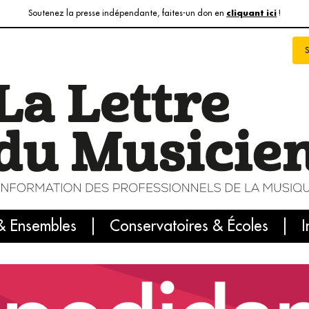
Soutenez la presse indépendante, faites-un don en
!
cliquant ici
& Ensembles
info du jour
Le numéro du mois
Conservatoires & Écoles
Internatio
I