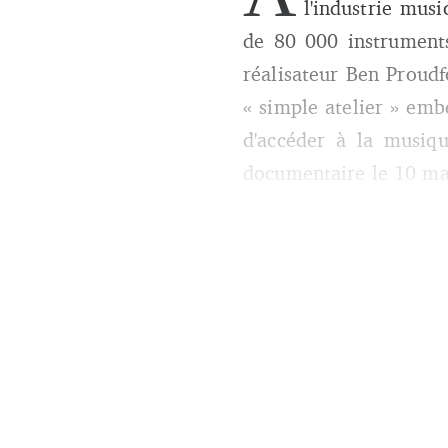
l'industrie musi
de 80 000 instruments
réalisateur Ben Proud
« simple atelier » emb
d'accéder à la musiq
documentaire le 10 ma