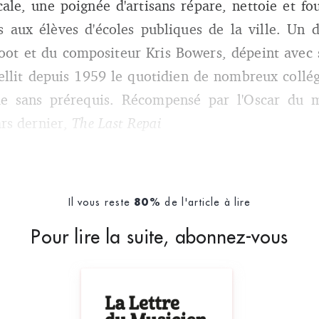
cale, une poignée d'artisans répare, nettoie et fo
 aux élèves d'écoles publiques de la ville. Un 
foot et du compositeur Kris Bowers, dépeint avec 
ellit depuis 1959 le quotidien de nombreux collég
ue sans prérequis. Récompensé par l'Oscar du m
rs dernier,
The Last Repai
Il vous reste
de l'article à lire
80%
Pour lire la suite, abonnez-vous