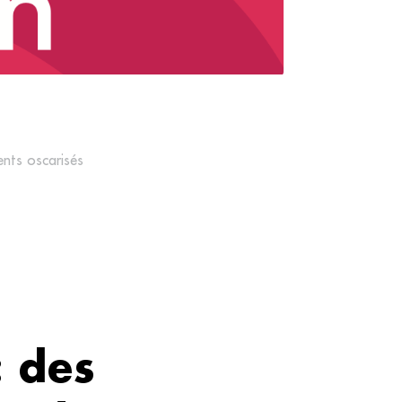
ents oscarisés
: des