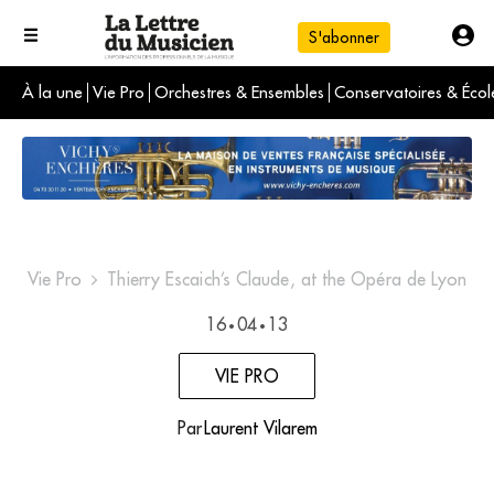
S'abonner
À la une
Vie Pro
Orchestres & Ensembles
Conservatoires & Écol
L'info du jour
Le numéro du mois
International
Vie Pro
Thierry Escaich’s Claude, at the Opéra de Lyon
16
04
13
•
•
VIE PRO
Par
Laurent Vilarem