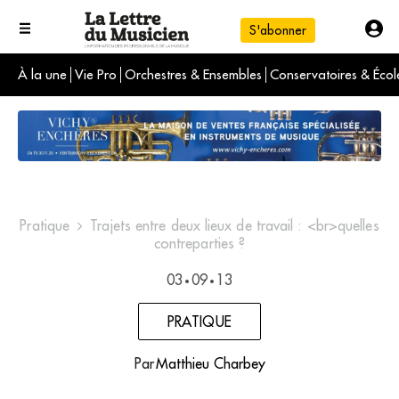
S'abonner
À la une
Vie Pro
Orchestres & Ensembles
Conservatoires & Écol
L'info du jour
Le numéro du mois
International
Pratique
Trajets entre deux lieux de travail : <br>quelles
contreparties ?
03
09
13
•
•
PRATIQUE
Par
Matthieu Charbey