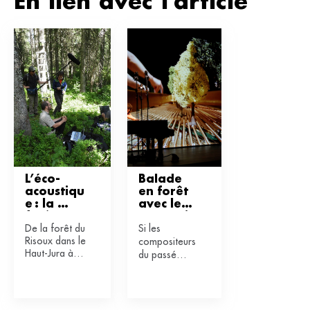
En lien avec l'article
L’éco-
Balade 
acoustiqu
en forêt 
e : la 
avec les 
forêt sur 
composit
De la forêt du
Si les
écoute 
eurs
Risoux dans le
compositeurs
Haut-Jura à la
du passé
forêt
envisageaient
amazonienne,
la forêt par
Jérôme Sueur,
les mythes,
enseignant-
ceux