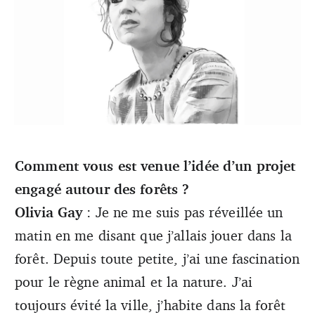
Depuis 2022, la violoncelliste Olivia Gay s’est associée à
Comment vous est venue l’idée d’un projet
l’Office national des forêts (ONF) pour sensibiliser à la
engagé autour des forêts ?
cause en musique. Une initiative qui commence à porter
ses fruits. Dessin : Lagraphista
Olivia Gay
: Je ne me suis pas réveillée un
matin en me disant que j’allais jouer dans la
forêt. Depuis toute petite, j’ai une fascination
pour le règne animal et la nature. J’ai
toujours évité la ville, j’habite dans la forêt