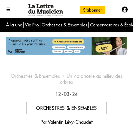
S'abonner
À la une
Vie Pro
Orchestres & Ensembles
Conservatoires & Écol
L'info du jour
Le numéro du mois
International
Orchestres & Ensembles
Un violoncelle au milieu des
arbres
12
03
24
•
•
ORCHESTRES & ENSEMBLES
Par
Valentin Lévy-Chaudet