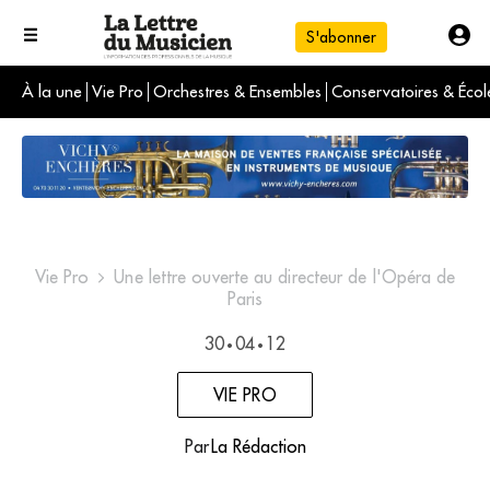
S'abonner
À la une
Vie Pro
Orchestres & Ensembles
Conservatoires & Écol
L'info du jour
Le numéro du mois
International
Vie Pro
Une lettre ouverte au directeur de l'Opéra de
Paris
30
04
12
•
•
VIE PRO
Par
La Rédaction