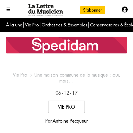
S'abonner
À la une
Vie Pro
Orchestres & Ensembles
Conservatoires & Écol
L'info du jour
Le numéro du mois
International
Vie Pro
Une maison commune de la musique : oui,
mais…
06
12
17
•
•
VIE PRO
Par
Antoine Pecqueur