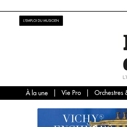
L'EMPLOI DU MUSICIEN
Vie Pro
Orchestres 
L'
À la une