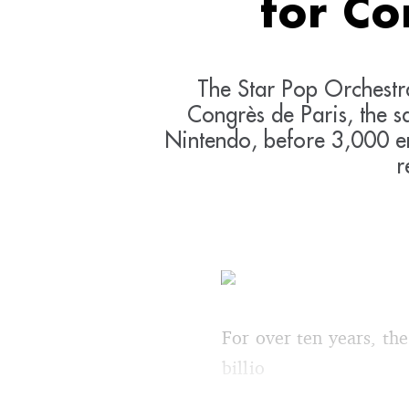
for C
The Star Pop Orchestra 
Congrès de Paris, the s
Nintendo, before 3,000 ent
r
For over ten years, th
billio