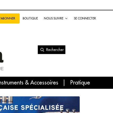
BOUTIQUE
NOUS SUIVRE
SE CONNECTER
S'ABONNER
Rechercher
nal
nstruments & Accessoires
Pratique