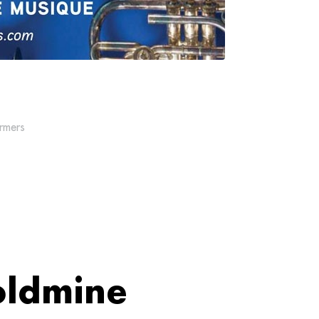
rmers
oldmine