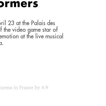
ormers
ril 23 at the Palais des
f the video game star of
emotion at the live musical
a.
cinema in France by 4.9