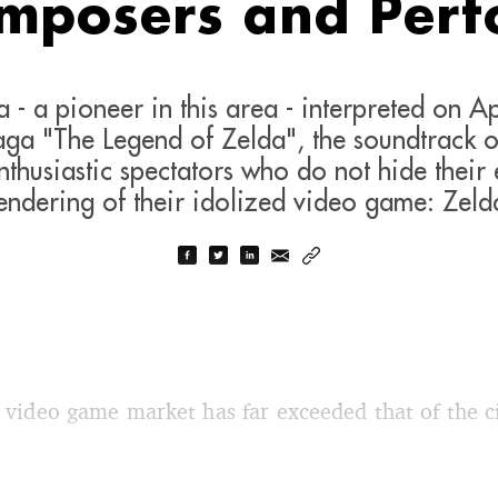
omposers and Perf
- a pioneer in this area - interpreted on Ap
aga "The Legend of Zelda", the soundtrack o
husiastic spectators who do not hide their 
endering of their idolized video game: Zeld
e video game market has far exceeded that of the 