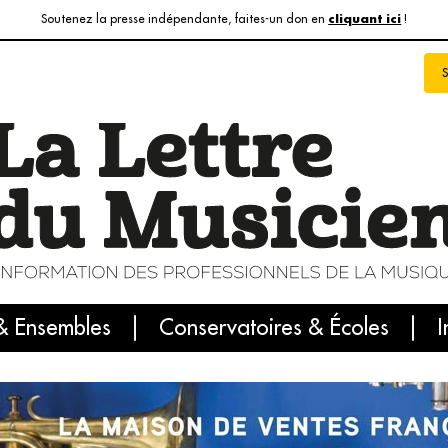
Soutenez la presse indépendante, faites-un don en
!
cliquant ici
& Ensembles
info du jour
Le numéro du mois
Conservatoires & Écoles
Internatio
I