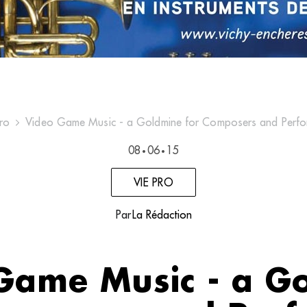
ro
Video Game Music - a Goldmine for Composers and Perfo
08
06
15
•
•
VIE PRO
Par
La Rédaction
Game Music - a G