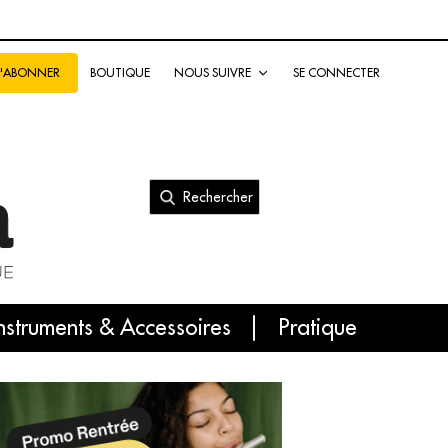
BOUTIQUE
NOUS SUIVRE
SE CONNECTER
S'ABONNER
Rechercher
nal
nstruments & Accessoires
Pratique