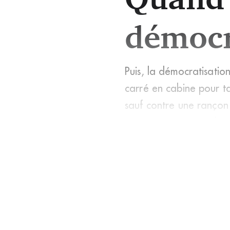
démocr
Puis, la démocratisation
carré en cabine pour ta
sauf contre une rançon 
sienne étant générale