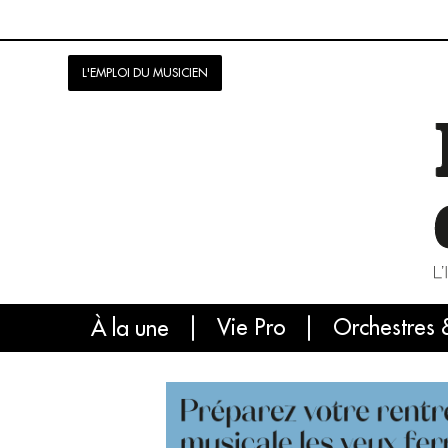
L'EMPLOI DU MUSICIEN
Vie Pro
Orchestres 
L'
À la une