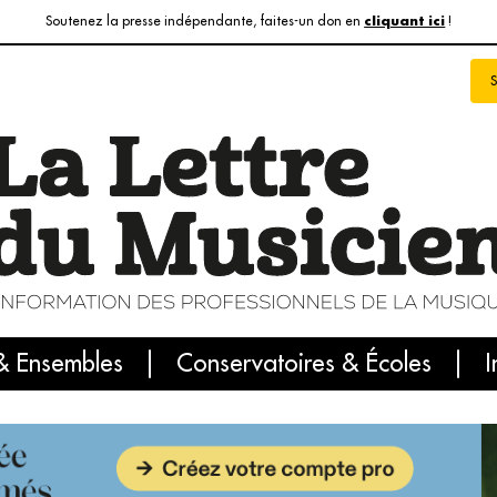
Soutenez la presse indépendante, faites-un don en
!
cliquant ici
& Ensembles
info du jour
Le numéro du mois
Conservatoires & Écoles
Internatio
I